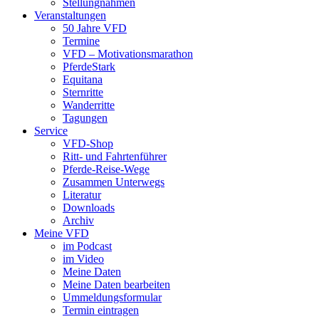
Stellungnahmen
Veranstaltungen
50 Jahre VFD
Termine
VFD – Motivationsmarathon
PferdeStark
Equitana
Sternritte
Wanderritte
Tagungen
Service
VFD-Shop
Ritt- und Fahrtenführer
Pferde-Reise-Wege
Zusammen Unterwegs
Literatur
Downloads
Archiv
Meine VFD
im Podcast
im Video
Meine Daten
Meine Daten bearbeiten
Ummeldungsformular
Termin eintragen