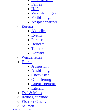
Fahren
Höfe
Veranstaltungen
Fortbildungen
Ansprechpartner
Europa
Aktuelles
Events
Partner
Berichte
Termine
Kontakt
Wanderreiten
Fahren
Ausrüstung
Ausbildung
Checklisten
Orientierung
Erlebnisberichte
Literatur
Esel & Mulis
Reitbegleithunde
Eiserner Gustav
Säumen