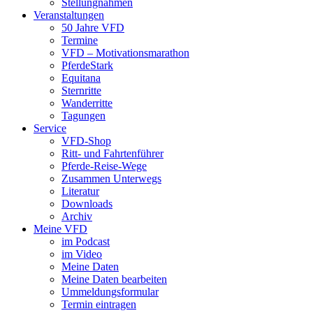
Stellungnahmen
Veranstaltungen
50 Jahre VFD
Termine
VFD – Motivationsmarathon
PferdeStark
Equitana
Sternritte
Wanderritte
Tagungen
Service
VFD-Shop
Ritt- und Fahrtenführer
Pferde-Reise-Wege
Zusammen Unterwegs
Literatur
Downloads
Archiv
Meine VFD
im Podcast
im Video
Meine Daten
Meine Daten bearbeiten
Ummeldungsformular
Termin eintragen