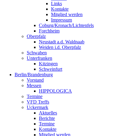
Links
Kontakte
Mitglied werden
Impressum
Coburg/Kronach/Lichtenfels
Forchheim
Oberpfalz
Neustadt a.d. Waldnaab
Weiden i.d. Oberpfalz
Schwaben
Unterfranken
Kitzingen
Schweinfurt
Berlin/Brandenburg
Vorstand
Messen
HIPPOLOGICA
Termine
VFD Treffs
Uckermark
Aktuelles
Berichte
Termine
Kontakte
Mitglied werden