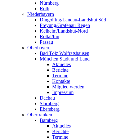
Nürnberg
Roth
Niederbayern
Dingolfing/Landau-Landshut Süd
Freyung/Grafenau-Regen
Kelheim/Landshut-Nord
Rottal/Inn
Passau
Oberbayern
Bad Tölz Wolfratshausen
München Stadt und Land
Aktuelles
Berichte
Termine
Kontakte
Mitglied werden
Impressum
Dachau
Starnberg
Ebersberg
Oberfranken
Bamberg
Aktuelles
Berichte
Termine