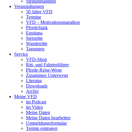
Stellungnahmen
Veranstaltungen
50 Jahre VFD
Termine
VFD – Motivationsmarathon
PferdeStark
Equitana
Sternritte
Wanderritte
Tagungen
Service
VFD-Shop
Ritt- und Fahrtenführer
Pferde-Reise-Wege
Zusammen Unterwegs
Literatur
Downloads
Archiv
Meine VFD
im Podcast
im Video
Meine Daten
Meine Daten bearbeiten
Ummeldungsformular
Termin eintragen