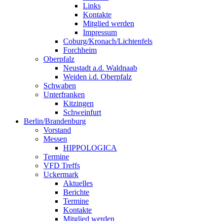
Links
Kontakte
Mitglied werden
Impressum
Coburg/Kronach/Lichtenfels
Forchheim
Oberpfalz
Neustadt a.d. Waldnaab
Weiden i.d. Oberpfalz
Schwaben
Unterfranken
Kitzingen
Schweinfurt
Berlin/Brandenburg
Vorstand
Messen
HIPPOLOGICA
Termine
VFD Treffs
Uckermark
Aktuelles
Berichte
Termine
Kontakte
Mitglied werden