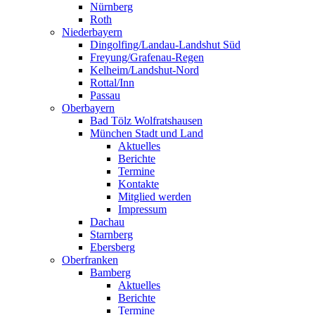
Nürnberg
Roth
Niederbayern
Dingolfing/Landau-Landshut Süd
Freyung/Grafenau-Regen
Kelheim/Landshut-Nord
Rottal/Inn
Passau
Oberbayern
Bad Tölz Wolfratshausen
München Stadt und Land
Aktuelles
Berichte
Termine
Kontakte
Mitglied werden
Impressum
Dachau
Starnberg
Ebersberg
Oberfranken
Bamberg
Aktuelles
Berichte
Termine