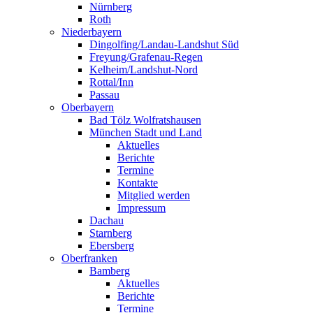
Nürnberg
Roth
Niederbayern
Dingolfing/Landau-Landshut Süd
Freyung/Grafenau-Regen
Kelheim/Landshut-Nord
Rottal/Inn
Passau
Oberbayern
Bad Tölz Wolfratshausen
München Stadt und Land
Aktuelles
Berichte
Termine
Kontakte
Mitglied werden
Impressum
Dachau
Starnberg
Ebersberg
Oberfranken
Bamberg
Aktuelles
Berichte
Termine