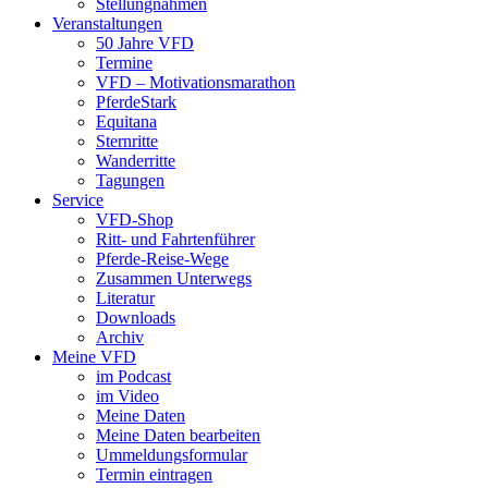
Stellungnahmen
Veranstaltungen
50 Jahre VFD
Termine
VFD – Motivationsmarathon
PferdeStark
Equitana
Sternritte
Wanderritte
Tagungen
Service
VFD-Shop
Ritt- und Fahrtenführer
Pferde-Reise-Wege
Zusammen Unterwegs
Literatur
Downloads
Archiv
Meine VFD
im Podcast
im Video
Meine Daten
Meine Daten bearbeiten
Ummeldungsformular
Termin eintragen