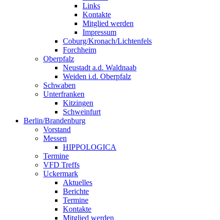
Links
Kontakte
Mitglied werden
Impressum
Coburg/Kronach/Lichtenfels
Forchheim
Oberpfalz
Neustadt a.d. Waldnaab
Weiden i.d. Oberpfalz
Schwaben
Unterfranken
Kitzingen
Schweinfurt
Berlin/Brandenburg
Vorstand
Messen
HIPPOLOGICA
Termine
VFD Treffs
Uckermark
Aktuelles
Berichte
Termine
Kontakte
Mitglied werden