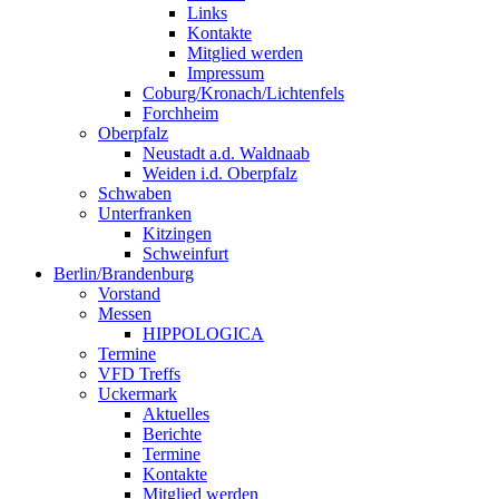
Links
Kontakte
Mitglied werden
Impressum
Coburg/Kronach/Lichtenfels
Forchheim
Oberpfalz
Neustadt a.d. Waldnaab
Weiden i.d. Oberpfalz
Schwaben
Unterfranken
Kitzingen
Schweinfurt
Berlin/Brandenburg
Vorstand
Messen
HIPPOLOGICA
Termine
VFD Treffs
Uckermark
Aktuelles
Berichte
Termine
Kontakte
Mitglied werden