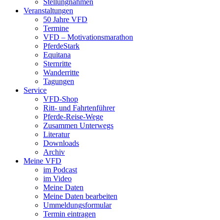
Stellungnahmen
Veranstaltungen
50 Jahre VFD
Termine
VFD – Motivationsmarathon
PferdeStark
Equitana
Sternritte
Wanderritte
Tagungen
Service
VFD-Shop
Ritt- und Fahrtenführer
Pferde-Reise-Wege
Zusammen Unterwegs
Literatur
Downloads
Archiv
Meine VFD
im Podcast
im Video
Meine Daten
Meine Daten bearbeiten
Ummeldungsformular
Termin eintragen