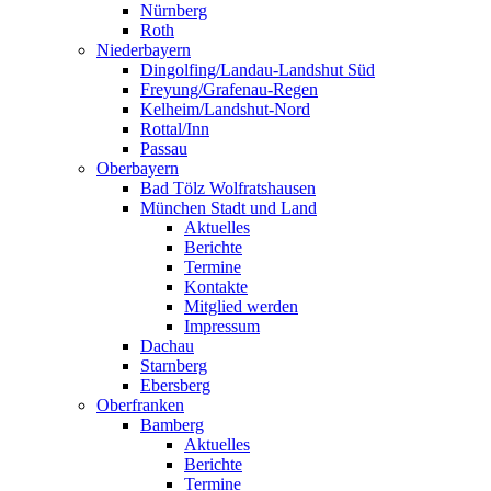
Nürnberg
Roth
Niederbayern
Dingolfing/Landau-Landshut Süd
Freyung/Grafenau-Regen
Kelheim/Landshut-Nord
Rottal/Inn
Passau
Oberbayern
Bad Tölz Wolfratshausen
München Stadt und Land
Aktuelles
Berichte
Termine
Kontakte
Mitglied werden
Impressum
Dachau
Starnberg
Ebersberg
Oberfranken
Bamberg
Aktuelles
Berichte
Termine