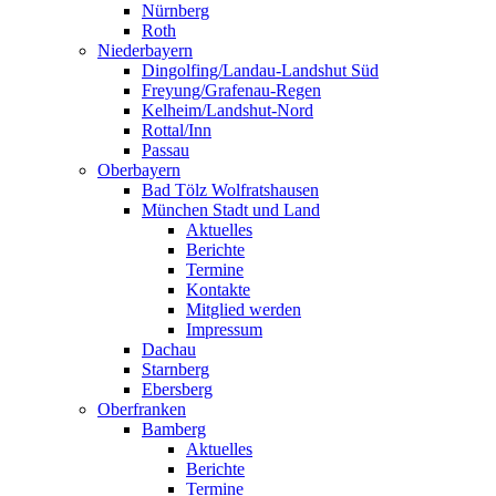
Nürnberg
Roth
Niederbayern
Dingolfing/Landau-Landshut Süd
Freyung/Grafenau-Regen
Kelheim/Landshut-Nord
Rottal/Inn
Passau
Oberbayern
Bad Tölz Wolfratshausen
München Stadt und Land
Aktuelles
Berichte
Termine
Kontakte
Mitglied werden
Impressum
Dachau
Starnberg
Ebersberg
Oberfranken
Bamberg
Aktuelles
Berichte
Termine