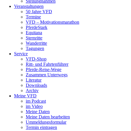
Stellungnahmen
Veranstaltungen
50 Jahre VFD
Termine
VFD – Motivationsmarathon
PferdeStark
Equitana
Sternritte
Wanderritte
Tagungen
Service
VFD-Shop
Ritt- und Fahrtenführer
Pferde-Reise-Wege
Zusammen Unterwegs
Literatur
Downloads
Archiv
Meine VFD
im Podcast
im Video
Meine Daten
Meine Daten bearbeiten
Ummeldungsformular
Termin eintragen