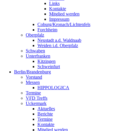
Links
Kontakte
Mitglied werden
Impressum
Coburg/Kronach/Lichtenfels
Forchheim
Oberpfalz
Neustadt a.d. Waldnaab
Weiden i.d. Oberpfalz
Schwaben
Unterfranken
Kitzingen
Schweinfurt
Berlin/Brandenburg
Vorstand
Messen
HIPPOLOGICA
Termine
VFD Treffs
Uckermark
Aktuelles
Berichte
Termine
Kontakte
Mitglied werden