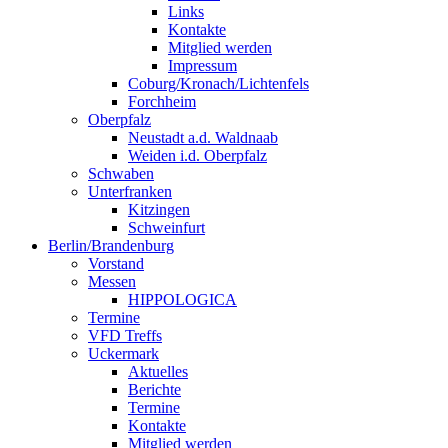
Links
Kontakte
Mitglied werden
Impressum
Coburg/Kronach/Lichtenfels
Forchheim
Oberpfalz
Neustadt a.d. Waldnaab
Weiden i.d. Oberpfalz
Schwaben
Unterfranken
Kitzingen
Schweinfurt
Berlin/Brandenburg
Vorstand
Messen
HIPPOLOGICA
Termine
VFD Treffs
Uckermark
Aktuelles
Berichte
Termine
Kontakte
Mitglied werden