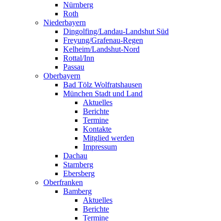
Nürnberg
Roth
Niederbayern
Dingolfing/Landau-Landshut Süd
Freyung/Grafenau-Regen
Kelheim/Landshut-Nord
Rottal/Inn
Passau
Oberbayern
Bad Tölz Wolfratshausen
München Stadt und Land
Aktuelles
Berichte
Termine
Kontakte
Mitglied werden
Impressum
Dachau
Starnberg
Ebersberg
Oberfranken
Bamberg
Aktuelles
Berichte
Termine