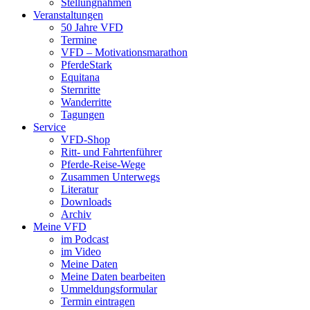
Stellungnahmen
Veranstaltungen
50 Jahre VFD
Termine
VFD – Motivationsmarathon
PferdeStark
Equitana
Sternritte
Wanderritte
Tagungen
Service
VFD-Shop
Ritt- und Fahrtenführer
Pferde-Reise-Wege
Zusammen Unterwegs
Literatur
Downloads
Archiv
Meine VFD
im Podcast
im Video
Meine Daten
Meine Daten bearbeiten
Ummeldungsformular
Termin eintragen