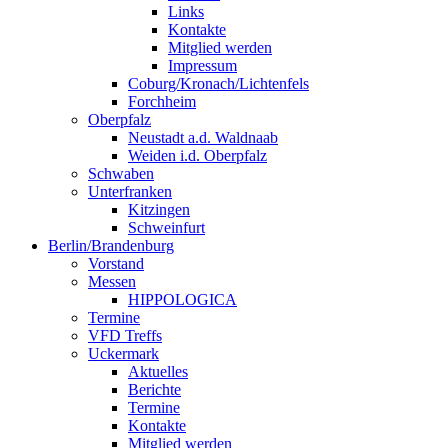
Links
Kontakte
Mitglied werden
Impressum
Coburg/Kronach/Lichtenfels
Forchheim
Oberpfalz
Neustadt a.d. Waldnaab
Weiden i.d. Oberpfalz
Schwaben
Unterfranken
Kitzingen
Schweinfurt
Berlin/Brandenburg
Vorstand
Messen
HIPPOLOGICA
Termine
VFD Treffs
Uckermark
Aktuelles
Berichte
Termine
Kontakte
Mitglied werden