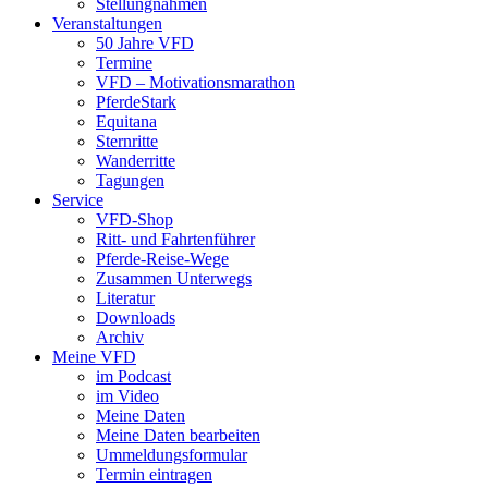
Stellungnahmen
Veranstaltungen
50 Jahre VFD
Termine
VFD – Motivationsmarathon
PferdeStark
Equitana
Sternritte
Wanderritte
Tagungen
Service
VFD-Shop
Ritt- und Fahrtenführer
Pferde-Reise-Wege
Zusammen Unterwegs
Literatur
Downloads
Archiv
Meine VFD
im Podcast
im Video
Meine Daten
Meine Daten bearbeiten
Ummeldungsformular
Termin eintragen