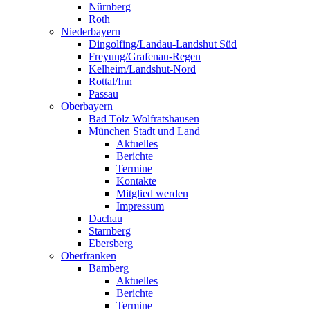
Nürnberg
Roth
Niederbayern
Dingolfing/Landau-Landshut Süd
Freyung/Grafenau-Regen
Kelheim/Landshut-Nord
Rottal/Inn
Passau
Oberbayern
Bad Tölz Wolfratshausen
München Stadt und Land
Aktuelles
Berichte
Termine
Kontakte
Mitglied werden
Impressum
Dachau
Starnberg
Ebersberg
Oberfranken
Bamberg
Aktuelles
Berichte
Termine