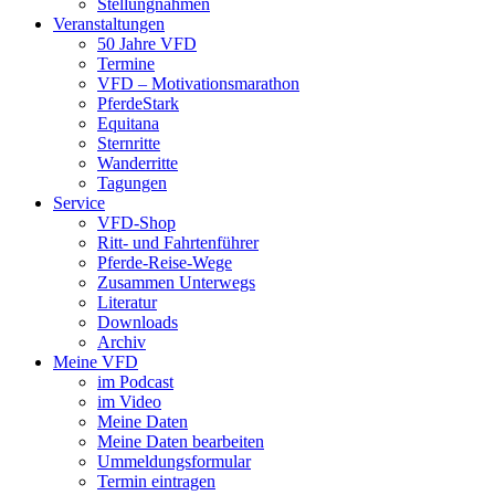
Stellungnahmen
Veranstaltungen
50 Jahre VFD
Termine
VFD – Motivationsmarathon
PferdeStark
Equitana
Sternritte
Wanderritte
Tagungen
Service
VFD-Shop
Ritt- und Fahrtenführer
Pferde-Reise-Wege
Zusammen Unterwegs
Literatur
Downloads
Archiv
Meine VFD
im Podcast
im Video
Meine Daten
Meine Daten bearbeiten
Ummeldungsformular
Termin eintragen