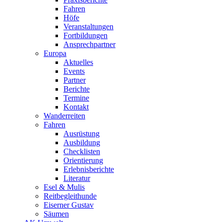
Fahren
Höfe
Veranstaltungen
Fortbildungen
Ansprechpartner
Europa
Aktuelles
Events
Partner
Berichte
Termine
Kontakt
Wanderreiten
Fahren
Ausrüstung
Ausbildung
Checklisten
Orientierung
Erlebnisberichte
Literatur
Esel & Mulis
Reitbegleithunde
Eiserner Gustav
Säumen