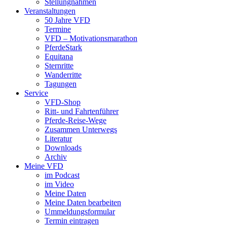
Stellungnahmen
Veranstaltungen
50 Jahre VFD
Termine
VFD – Motivationsmarathon
PferdeStark
Equitana
Sternritte
Wanderritte
Tagungen
Service
VFD-Shop
Ritt- und Fahrtenführer
Pferde-Reise-Wege
Zusammen Unterwegs
Literatur
Downloads
Archiv
Meine VFD
im Podcast
im Video
Meine Daten
Meine Daten bearbeiten
Ummeldungsformular
Termin eintragen