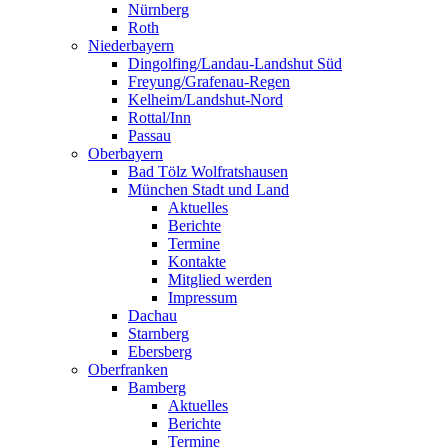
Nürnberg
Roth
Niederbayern
Dingolfing/Landau-Landshut Süd
Freyung/Grafenau-Regen
Kelheim/Landshut-Nord
Rottal/Inn
Passau
Oberbayern
Bad Tölz Wolfratshausen
München Stadt und Land
Aktuelles
Berichte
Termine
Kontakte
Mitglied werden
Impressum
Dachau
Starnberg
Ebersberg
Oberfranken
Bamberg
Aktuelles
Berichte
Termine