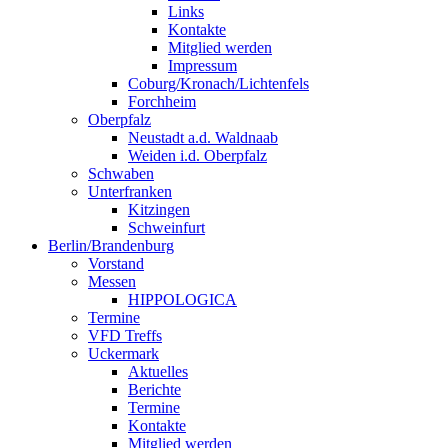
Links
Kontakte
Mitglied werden
Impressum
Coburg/Kronach/Lichtenfels
Forchheim
Oberpfalz
Neustadt a.d. Waldnaab
Weiden i.d. Oberpfalz
Schwaben
Unterfranken
Kitzingen
Schweinfurt
Berlin/Brandenburg
Vorstand
Messen
HIPPOLOGICA
Termine
VFD Treffs
Uckermark
Aktuelles
Berichte
Termine
Kontakte
Mitglied werden