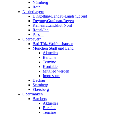
Nürnberg
Roth
Niederbayern
Dingolfing/Landau-Landshut Süd
Freyung/Grafenau-Regen
Kelheim/Landshut-Nord
Rottal/Inn
Passau
Oberbayern
Bad Tölz Wolfratshausen
München Stadt und Land
Aktuelles
Berichte
Termine
Kontakte
Mitglied werden
Impressum
Dachau
Starnberg
Ebersberg
Oberfranken
Bamberg
Aktuelles
Berichte
Termine