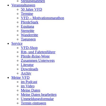
Stellungnahmen
Veranstaltungen
50 Jahre VFD
Termine
VFD – Motivationsmarathon
PferdeStark
Equitana
Sternritte
Wanderritte
Tagungen
Service
VFD-Shop
Ritt- und Fahrtenführer
Pferde-Reise-Wege
Zusammen Unterwegs
Literatur
Downloads
Archiv
Meine VFD
im Podcast
im Video
Meine Daten
Meine Daten bearbeiten
Ummeldungsformular
Termin eintragen