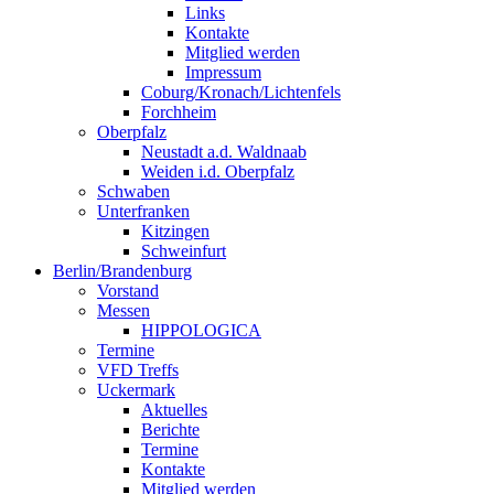
Links
Kontakte
Mitglied werden
Impressum
Coburg/Kronach/Lichtenfels
Forchheim
Oberpfalz
Neustadt a.d. Waldnaab
Weiden i.d. Oberpfalz
Schwaben
Unterfranken
Kitzingen
Schweinfurt
Berlin/Brandenburg
Vorstand
Messen
HIPPOLOGICA
Termine
VFD Treffs
Uckermark
Aktuelles
Berichte
Termine
Kontakte
Mitglied werden