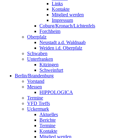
Links
Kontakte
Mitglied werden
Impressum
Coburg/Kronach/Lichtenfels
Forchheim
Oberpfalz
Neustadt a.d. Waldnaab
Weiden i.d. Oberpfalz
Schwaben
Unterfranken
Kitzingen
Schweinfurt
Berlin/Brandenburg
Vorstand
Messen
HIPPOLOGICA
Termine
VFD Treffs
Uckermark
Aktuelles
Berichte
Termine
Kontakte
Mitglied werden