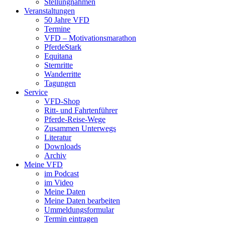
Stellungnahmen
Veranstaltungen
50 Jahre VFD
Termine
VFD – Motivationsmarathon
PferdeStark
Equitana
Sternritte
Wanderritte
Tagungen
Service
VFD-Shop
Ritt- und Fahrtenführer
Pferde-Reise-Wege
Zusammen Unterwegs
Literatur
Downloads
Archiv
Meine VFD
im Podcast
im Video
Meine Daten
Meine Daten bearbeiten
Ummeldungsformular
Termin eintragen