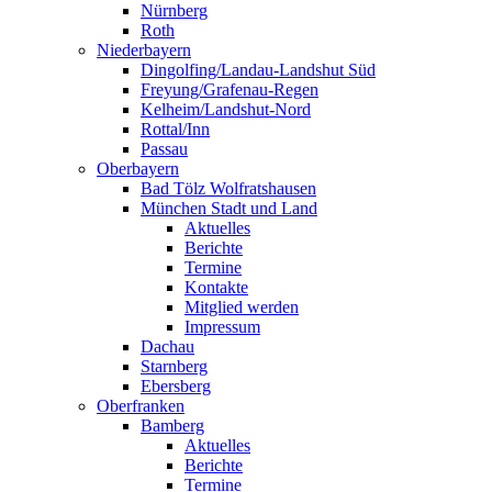
Nürnberg
Roth
Niederbayern
Dingolfing/Landau-Landshut Süd
Freyung/Grafenau-Regen
Kelheim/Landshut-Nord
Rottal/Inn
Passau
Oberbayern
Bad Tölz Wolfratshausen
München Stadt und Land
Aktuelles
Berichte
Termine
Kontakte
Mitglied werden
Impressum
Dachau
Starnberg
Ebersberg
Oberfranken
Bamberg
Aktuelles
Berichte
Termine