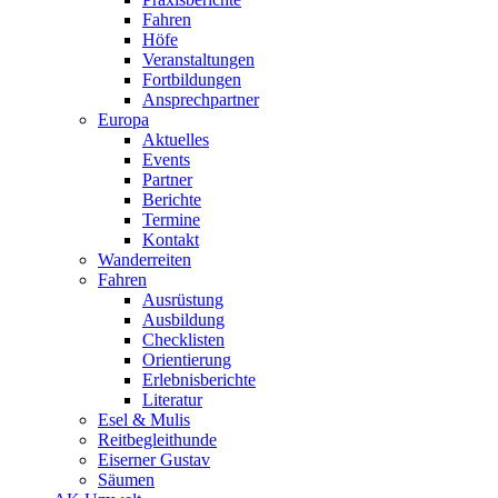
Fahren
Höfe
Veranstaltungen
Fortbildungen
Ansprechpartner
Europa
Aktuelles
Events
Partner
Berichte
Termine
Kontakt
Wanderreiten
Fahren
Ausrüstung
Ausbildung
Checklisten
Orientierung
Erlebnisberichte
Literatur
Esel & Mulis
Reitbegleithunde
Eiserner Gustav
Säumen