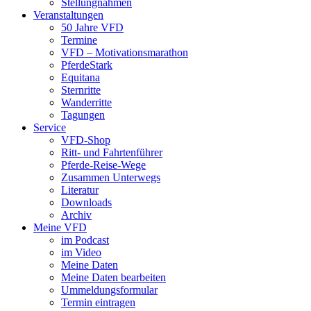
Stellungnahmen
Veranstaltungen
50 Jahre VFD
Termine
VFD – Motivationsmarathon
PferdeStark
Equitana
Sternritte
Wanderritte
Tagungen
Service
VFD-Shop
Ritt- und Fahrtenführer
Pferde-Reise-Wege
Zusammen Unterwegs
Literatur
Downloads
Archiv
Meine VFD
im Podcast
im Video
Meine Daten
Meine Daten bearbeiten
Ummeldungsformular
Termin eintragen