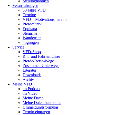
Stellungnahmen
Veranstaltungen
50 Jahre VFD
Termine
VFD – Motivationsmarathon
PferdeStark
Equitana
Sternritte
Wanderritte
Tagungen
Service
VFD-Shop
Ritt- und Fahrtenführer
Pferde-Reise-Wege
Zusammen Unterwegs
Literatur
Downloads
Archiv
Meine VFD
im Podcast
im Video
Meine Daten
Meine Daten bearbeiten
Ummeldungsformular
Termin eintragen