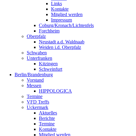
Links
Kontakte
Mitglied werden
Impressum
Coburg/Kronach/Lichtenfels
Forchheim
Oberpfalz
Neustadt a.d. Waldnaab
Weiden i.d. Oberpfalz
Schwaben
Unterfranken
Kitzingen
Schweinfurt
Berlin/Brandenburg
Vorstand
Messen
HIPPOLOGICA
Termine
VFD Treffs
Uckermark
Aktuelles
Berichte
Termine
Kontakte
Mitglied werden