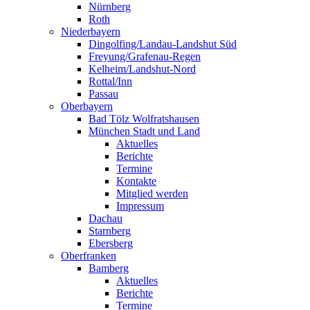
Nürnberg
Roth
Niederbayern
Dingolfing/Landau-Landshut Süd
Freyung/Grafenau-Regen
Kelheim/Landshut-Nord
Rottal/Inn
Passau
Oberbayern
Bad Tölz Wolfratshausen
München Stadt und Land
Aktuelles
Berichte
Termine
Kontakte
Mitglied werden
Impressum
Dachau
Starnberg
Ebersberg
Oberfranken
Bamberg
Aktuelles
Berichte
Termine