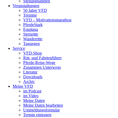
Stellungnahmen
Veranstaltungen
50 Jahre VFD
Termine
VFD – Motivationsmarathon
PferdeStark
Equitana
Sternritte
Wanderritte
Tagungen
Service
VFD-Shop
Ritt- und Fahrtenführer
Pferde-Reise-Wege
Zusammen Unterwegs
Literatur
Downloads
Archiv
Meine VFD
im Podcast
im Video
Meine Daten
Meine Daten bearbeiten
Ummeldungsformular
Termin eintragen