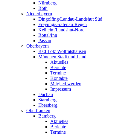
Nürnberg
Roth
Niederbayern
Dingolfing/Landau-Landshut Süd
Freyung/Grafenau-Regen
Kelheim/Landshut-Nord
Rottal/Inn
Passau
Oberbayern
Bad Tölz Wolfratshausen
München Stadt und Land
Aktuelles
Berichte
Termine
Kontakte
Mitglied werden
Impressum
Dachau
Starnberg
Ebersberg
Oberfranken
Bamberg
Aktuelles
Berichte
Termine