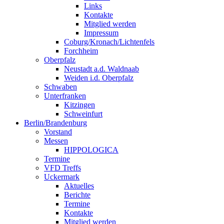
Links
Kontakte
Mitglied werden
Impressum
Coburg/Kronach/Lichtenfels
Forchheim
Oberpfalz
Neustadt a.d. Waldnaab
Weiden i.d. Oberpfalz
Schwaben
Unterfranken
Kitzingen
Schweinfurt
Berlin/Brandenburg
Vorstand
Messen
HIPPOLOGICA
Termine
VFD Treffs
Uckermark
Aktuelles
Berichte
Termine
Kontakte
Mitglied werden