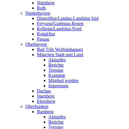
Nürnberg
Roth
Niederbayern
Dingolfing/Landau-Landshut Süd
Freyung/Grafenau-Regen
Kelheim/Landshut-Nord
Rottal/Inn
Passau
Oberbayern
Bad Tölz Wolfratshausen
München Stadt und Land
Aktuelles
Berichte
Termine
Kontakte
Mitglied werden
Impressum
Dachau
Starnberg
Ebersberg
Oberfranken
Bamberg
Aktuelles
Berichte
Termine