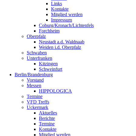
Links
Kontakte
Mitglied werden
Impressum
Coburg/Kronach/Lichtenfels
Forchheim
Oberpfalz
Neustadt a.d. Waldnaab
Weiden i.d. Oberpfalz
Schwaben
Unterfranken
Kitzingen
Schweinfurt
Berlin/Brandenburg
Vorstand
Messen
HIPPOLOGICA
Termine
VFD Treffs
Uckermark
Aktuelles
Berichte
Termine
Kontakte
Mitglied werden