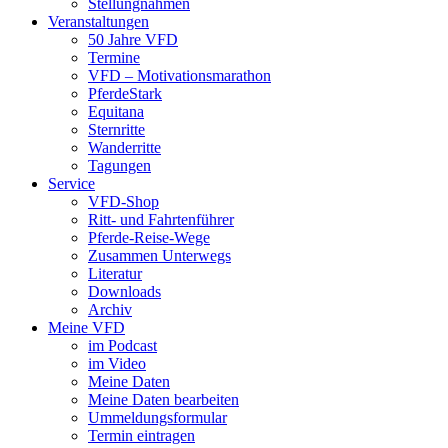
Stellungnahmen
Veranstaltungen
50 Jahre VFD
Termine
VFD – Motivationsmarathon
PferdeStark
Equitana
Sternritte
Wanderritte
Tagungen
Service
VFD-Shop
Ritt- und Fahrtenführer
Pferde-Reise-Wege
Zusammen Unterwegs
Literatur
Downloads
Archiv
Meine VFD
im Podcast
im Video
Meine Daten
Meine Daten bearbeiten
Ummeldungsformular
Termin eintragen