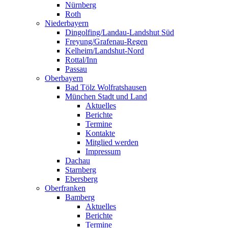
Nürnberg
Roth
Niederbayern
Dingolfing/Landau-Landshut Süd
Freyung/Grafenau-Regen
Kelheim/Landshut-Nord
Rottal/Inn
Passau
Oberbayern
Bad Tölz Wolfratshausen
München Stadt und Land
Aktuelles
Berichte
Termine
Kontakte
Mitglied werden
Impressum
Dachau
Starnberg
Ebersberg
Oberfranken
Bamberg
Aktuelles
Berichte
Termine