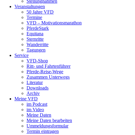
Stellungnahmen
Veranstaltungen
50 Jahre VFD
Termine
VFD – Motivationsmarathon
PferdeStark
Equitana
Sternritte
Wanderritte
Tagungen
Service
VFD-Shop
Ritt- und Fahrtenführer
Pferde-Reise-Wege
Zusammen Unterwegs
Literatur
Downloads
Archiv
Meine VFD
im Podcast
im Video
Meine Daten
Meine Daten bearbeiten
Ummeldungsformular
Termin eintragen