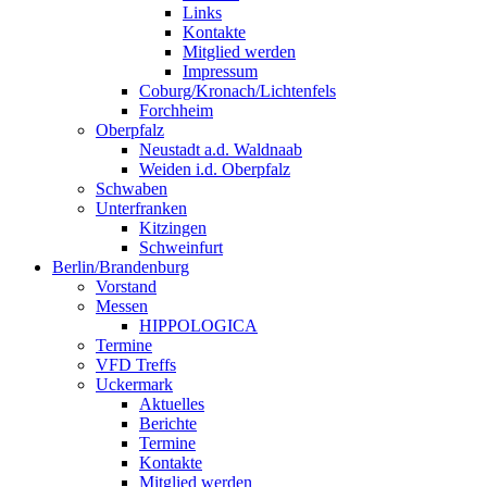
Links
Kontakte
Mitglied werden
Impressum
Coburg/Kronach/Lichtenfels
Forchheim
Oberpfalz
Neustadt a.d. Waldnaab
Weiden i.d. Oberpfalz
Schwaben
Unterfranken
Kitzingen
Schweinfurt
Berlin/Brandenburg
Vorstand
Messen
HIPPOLOGICA
Termine
VFD Treffs
Uckermark
Aktuelles
Berichte
Termine
Kontakte
Mitglied werden