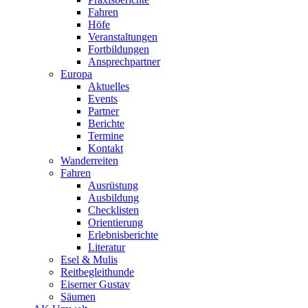
Fahren
Höfe
Veranstaltungen
Fortbildungen
Ansprechpartner
Europa
Aktuelles
Events
Partner
Berichte
Termine
Kontakt
Wanderreiten
Fahren
Ausrüstung
Ausbildung
Checklisten
Orientierung
Erlebnisberichte
Literatur
Esel & Mulis
Reitbegleithunde
Eiserner Gustav
Säumen