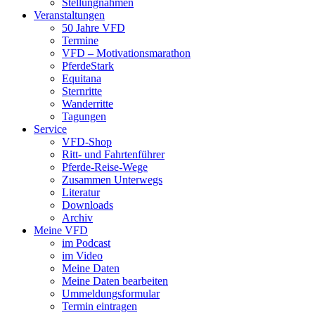
Stellungnahmen
Veranstaltungen
50 Jahre VFD
Termine
VFD – Motivationsmarathon
PferdeStark
Equitana
Sternritte
Wanderritte
Tagungen
Service
VFD-Shop
Ritt- und Fahrtenführer
Pferde-Reise-Wege
Zusammen Unterwegs
Literatur
Downloads
Archiv
Meine VFD
im Podcast
im Video
Meine Daten
Meine Daten bearbeiten
Ummeldungsformular
Termin eintragen