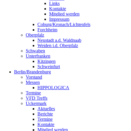
Links
Kontakte
Mitglied werden
Impressum
Coburg/Kronach/Lichtenfels
Forchheim
Oberpfalz
Neustadt a.d. Waldnaab
Weiden i.d. Oberpfalz
Schwaben
Unterfranken
Kitzingen
Schweinfurt
Berlin/Brandenburg
Vorstand
Messen
HIPPOLOGICA
Termine
VFD Treffs
Uckermark
Aktuelles
Berichte
Termine
Kontakte
Mitglied werden