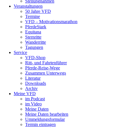
Stellungnahmen
Veranstaltungen
50 Jahre VFD
Termine
VFD – Motivationsmarathon
PferdeStark
Equitana
Sternritte
Wanderritte
Tagungen
Service
VFD-Shop
Ritt- und Fahrtenführer
Pferde-Reise-Wege
Zusammen Unterwegs
Literatur
Downloads
Archiv
Meine VFD
im Podcast
im Video
Meine Daten
Meine Daten bearbeiten
Ummeldungsformular
Termin eintragen