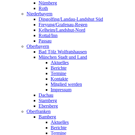
Nürnberg
Roth
Niederbayern
Dingolfing/Landau-Landshut Süd
Freyung/Grafenau-Regen
Kelheim/Landshut-Nord
Rottal/Inn
Passau
Oberbayern
Bad Tölz Wolfratshausen
München Stadt und Land
Aktuelles
Berichte
Termine
Kontakte
Mitglied werden
Impressum
Dachau
Starnberg
Ebersberg
Oberfranken
Bamberg
Aktuelles
Berichte
Termine