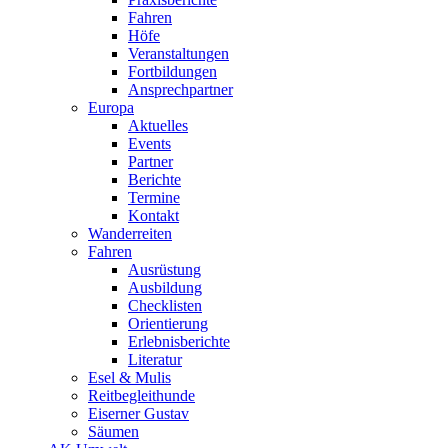
Fahren
Höfe
Veranstaltungen
Fortbildungen
Ansprechpartner
Europa
Aktuelles
Events
Partner
Berichte
Termine
Kontakt
Wanderreiten
Fahren
Ausrüstung
Ausbildung
Checklisten
Orientierung
Erlebnisberichte
Literatur
Esel & Mulis
Reitbegleithunde
Eiserner Gustav
Säumen