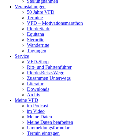
Stellungnahmen
Veranstaltungen
50 Jahre VFD
Termine
VFD – Motivationsmarathon
PferdeStark
Equitana
Sternritte
Wanderritte
Tagungen
Service
VFD-Shop
Ritt- und Fahrtenführer
Pferde-Reise-Wege
Zusammen Unterwegs
Literatur
Downloads
Archiv
Meine VFD
im Podcast
im Video
Meine Daten
Meine Daten bearbeiten
Ummeldungsformular
Termin eintragen