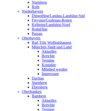
Nürnberg
Roth
Niederbayern
Dingolfing/Landau-Landshut Süd
Freyung/Grafenau-Regen
Kelheim/Landshut-Nord
Rottal/Inn
Passau
Oberbayern
Bad Tölz Wolfratshausen
München Stadt und Land
Aktuelles
Berichte
Termine
Kontakte
Mitglied werden
Impressum
Dachau
Starnberg
Ebersberg
Oberfranken
Bamberg
Aktuelles
Berichte
Termine