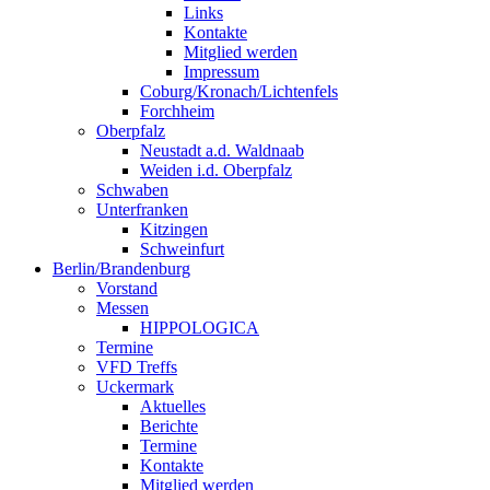
Links
Kontakte
Mitglied werden
Impressum
Coburg/Kronach/Lichtenfels
Forchheim
Oberpfalz
Neustadt a.d. Waldnaab
Weiden i.d. Oberpfalz
Schwaben
Unterfranken
Kitzingen
Schweinfurt
Berlin/Brandenburg
Vorstand
Messen
HIPPOLOGICA
Termine
VFD Treffs
Uckermark
Aktuelles
Berichte
Termine
Kontakte
Mitglied werden