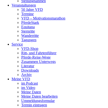
Stellungnahmen
Veranstaltungen
50 Jahre VFD
Termine
VFD – Motivationsmarathon
PferdeStark
Equitana
Sternritte
Wanderritte
Tagungen
Service
VFD-Shop
Ritt- und Fahrtenführer
Pferde-Reise-Wege
Zusammen Unterwegs
Literatur
Downloads
Archiv
Meine VFD
im Podcast
im Video
Meine Daten
Meine Daten bearbeiten
Ummeldungsformular
Termin eintragen