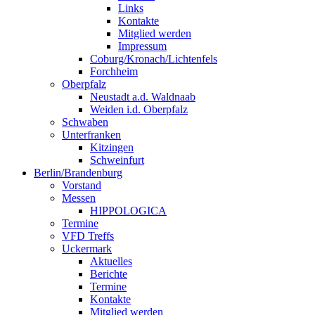
Links
Kontakte
Mitglied werden
Impressum
Coburg/Kronach/Lichtenfels
Forchheim
Oberpfalz
Neustadt a.d. Waldnaab
Weiden i.d. Oberpfalz
Schwaben
Unterfranken
Kitzingen
Schweinfurt
Berlin/Brandenburg
Vorstand
Messen
HIPPOLOGICA
Termine
VFD Treffs
Uckermark
Aktuelles
Berichte
Termine
Kontakte
Mitglied werden