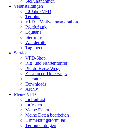
Stellungnahmen
Veranstaltungen
50 Jahre VFD
Termine
VFD – Motivationsmarathon
PferdeStark
Equitana
Sternritte
Wanderritte
Tagungen
Service
VFD-Shop
Ritt- und Fahrtenführer
Pferde-Reise-Wege
Zusammen Unterwegs
Literatur
Downloads
Archiv
Meine VFD
im Podcast
im Video
Meine Daten
Meine Daten bearbeiten
Ummeldungsformular
Termin eintragen