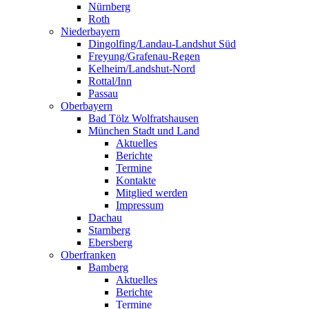
Nürnberg
Roth
Niederbayern
Dingolfing/Landau-Landshut Süd
Freyung/Grafenau-Regen
Kelheim/Landshut-Nord
Rottal/Inn
Passau
Oberbayern
Bad Tölz Wolfratshausen
München Stadt und Land
Aktuelles
Berichte
Termine
Kontakte
Mitglied werden
Impressum
Dachau
Starnberg
Ebersberg
Oberfranken
Bamberg
Aktuelles
Berichte
Termine