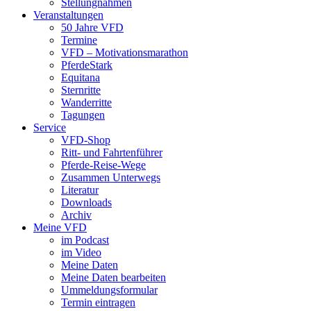
Stellungnahmen
Veranstaltungen
50 Jahre VFD
Termine
VFD – Motivationsmarathon
PferdeStark
Equitana
Sternritte
Wanderritte
Tagungen
Service
VFD-Shop
Ritt- und Fahrtenführer
Pferde-Reise-Wege
Zusammen Unterwegs
Literatur
Downloads
Archiv
Meine VFD
im Podcast
im Video
Meine Daten
Meine Daten bearbeiten
Ummeldungsformular
Termin eintragen