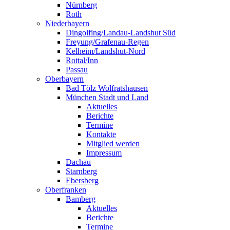
Nürnberg
Roth
Niederbayern
Dingolfing/Landau-Landshut Süd
Freyung/Grafenau-Regen
Kelheim/Landshut-Nord
Rottal/Inn
Passau
Oberbayern
Bad Tölz Wolfratshausen
München Stadt und Land
Aktuelles
Berichte
Termine
Kontakte
Mitglied werden
Impressum
Dachau
Starnberg
Ebersberg
Oberfranken
Bamberg
Aktuelles
Berichte
Termine