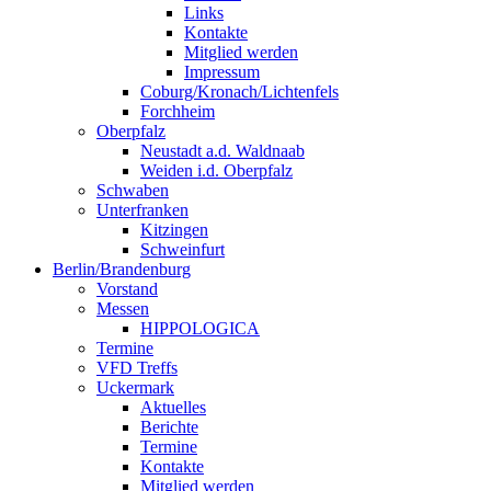
Links
Kontakte
Mitglied werden
Impressum
Coburg/Kronach/Lichtenfels
Forchheim
Oberpfalz
Neustadt a.d. Waldnaab
Weiden i.d. Oberpfalz
Schwaben
Unterfranken
Kitzingen
Schweinfurt
Berlin/Brandenburg
Vorstand
Messen
HIPPOLOGICA
Termine
VFD Treffs
Uckermark
Aktuelles
Berichte
Termine
Kontakte
Mitglied werden