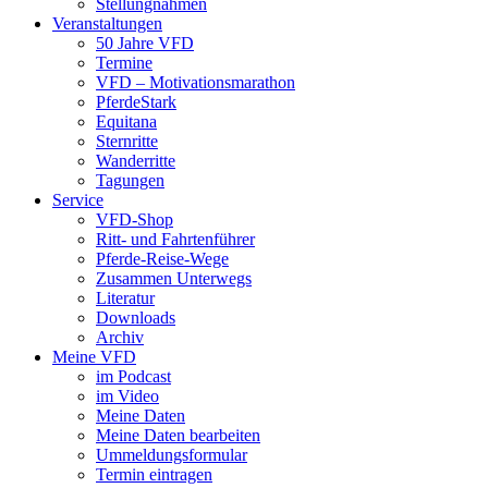
Stellungnahmen
Veranstaltungen
50 Jahre VFD
Termine
VFD – Motivationsmarathon
PferdeStark
Equitana
Sternritte
Wanderritte
Tagungen
Service
VFD-Shop
Ritt- und Fahrtenführer
Pferde-Reise-Wege
Zusammen Unterwegs
Literatur
Downloads
Archiv
Meine VFD
im Podcast
im Video
Meine Daten
Meine Daten bearbeiten
Ummeldungsformular
Termin eintragen