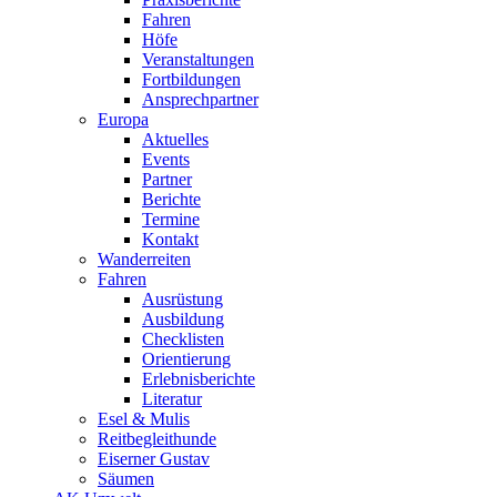
Fahren
Höfe
Veranstaltungen
Fortbildungen
Ansprechpartner
Europa
Aktuelles
Events
Partner
Berichte
Termine
Kontakt
Wanderreiten
Fahren
Ausrüstung
Ausbildung
Checklisten
Orientierung
Erlebnisberichte
Literatur
Esel & Mulis
Reitbegleithunde
Eiserner Gustav
Säumen