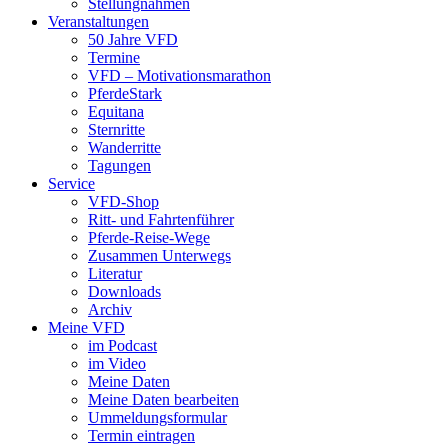
Stellungnahmen
Veranstaltungen
50 Jahre VFD
Termine
VFD – Motivationsmarathon
PferdeStark
Equitana
Sternritte
Wanderritte
Tagungen
Service
VFD-Shop
Ritt- und Fahrtenführer
Pferde-Reise-Wege
Zusammen Unterwegs
Literatur
Downloads
Archiv
Meine VFD
im Podcast
im Video
Meine Daten
Meine Daten bearbeiten
Ummeldungsformular
Termin eintragen