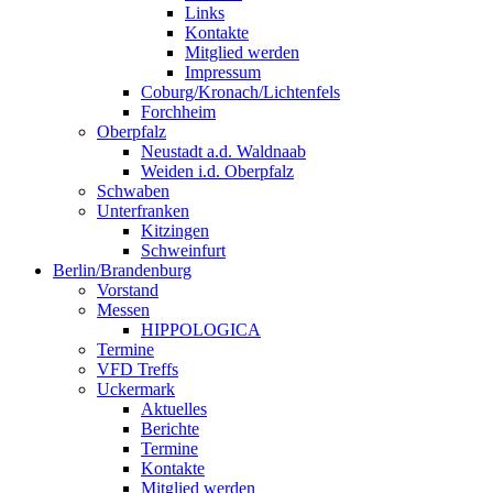
Links
Kontakte
Mitglied werden
Impressum
Coburg/Kronach/Lichtenfels
Forchheim
Oberpfalz
Neustadt a.d. Waldnaab
Weiden i.d. Oberpfalz
Schwaben
Unterfranken
Kitzingen
Schweinfurt
Berlin/Brandenburg
Vorstand
Messen
HIPPOLOGICA
Termine
VFD Treffs
Uckermark
Aktuelles
Berichte
Termine
Kontakte
Mitglied werden