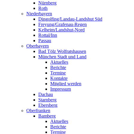
Nürnberg
Roth
Niederbayern
Dingolfing/Landau-Landshut Süd
Freyung/Grafenau-Regen
Kelheim/Landshut-Nord
Rottal/Inn
Passau
Oberbayern
Bad Tölz Wolfratshausen
München Stadt und Land
Aktuelles
Berichte
Termine
Kontakte
Mitglied werden
Impressum
Dachau
Starnberg
Ebersberg
Oberfranken
Bamberg
Aktuelles
Berichte
Termine