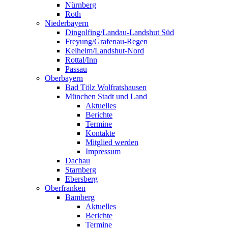
Nürnberg
Roth
Niederbayern
Dingolfing/Landau-Landshut Süd
Freyung/Grafenau-Regen
Kelheim/Landshut-Nord
Rottal/Inn
Passau
Oberbayern
Bad Tölz Wolfratshausen
München Stadt und Land
Aktuelles
Berichte
Termine
Kontakte
Mitglied werden
Impressum
Dachau
Starnberg
Ebersberg
Oberfranken
Bamberg
Aktuelles
Berichte
Termine