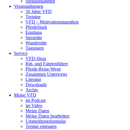
Stellungnahmen
Veranstaltungen
50 Jahre VFD
Termine
VFD – Motivationsmarathon
PferdeStark
Equitana
Sternritte
Wanderritte
Tagungen
Service
VFD-Shop
Ritt- und Fahrtenführer
Pferde-Reise-Wege
Zusammen Unterwegs
Literatur
Downloads
Archiv
Meine VFD
im Podcast
im Video
Meine Daten
Meine Daten bearbeiten
Ummeldungsformular
Termin eintragen