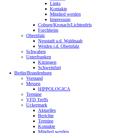
Links
Kontakte
Mitglied werden
Impressum
Coburg/Kronach/Lichtenfels
Forchheim
Oberpfalz
Neustadt a.d. Waldnaab
Weiden i.d. Oberpfalz
Schwaben
Unterfranken
Kitzingen
Schweinfurt
Berlin/Brandenburg
Vorstand
Messen
HIPPOLOGICA
Termine
VFD Treffs
Uckermark
Aktuelles
Berichte
Termine
Kontakte
Mitglied werden