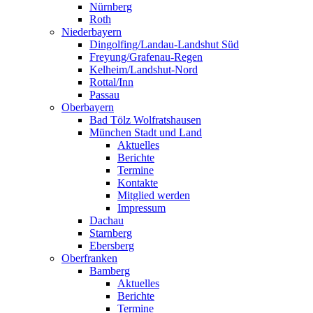
Nürnberg
Roth
Niederbayern
Dingolfing/Landau-Landshut Süd
Freyung/Grafenau-Regen
Kelheim/Landshut-Nord
Rottal/Inn
Passau
Oberbayern
Bad Tölz Wolfratshausen
München Stadt und Land
Aktuelles
Berichte
Termine
Kontakte
Mitglied werden
Impressum
Dachau
Starnberg
Ebersberg
Oberfranken
Bamberg
Aktuelles
Berichte
Termine