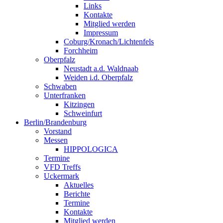
Links
Kontakte
Mitglied werden
Impressum
Coburg/Kronach/Lichtenfels
Forchheim
Oberpfalz
Neustadt a.d. Waldnaab
Weiden i.d. Oberpfalz
Schwaben
Unterfranken
Kitzingen
Schweinfurt
Berlin/Brandenburg
Vorstand
Messen
HIPPOLOGICA
Termine
VFD Treffs
Uckermark
Aktuelles
Berichte
Termine
Kontakte
Mitglied werden