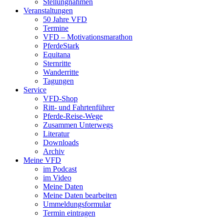
Stellungnahmen
Veranstaltungen
50 Jahre VFD
Termine
VFD – Motivationsmarathon
PferdeStark
Equitana
Sternritte
Wanderritte
Tagungen
Service
VFD-Shop
Ritt- und Fahrtenführer
Pferde-Reise-Wege
Zusammen Unterwegs
Literatur
Downloads
Archiv
Meine VFD
im Podcast
im Video
Meine Daten
Meine Daten bearbeiten
Ummeldungsformular
Termin eintragen