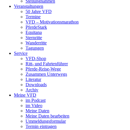
Stellungnahmen
Veranstaltungen
50 Jahre VFD
Termine
VFD – Motivationsmarathon
PferdeStark
Equitana
Sternritte
Wanderritte
Tagungen
Service
VFD-Shop
Ritt- und Fahrtenführer
Pferde-Reise-Wege
Zusammen Unterwegs
Literatur
Downloads
Archiv
Meine VFD
im Podcast
im Video
Meine Daten
Meine Daten bearbeiten
Ummeldungsformular
Termin eintragen