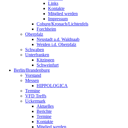
Links
Kontakte
Mitglied werden
Impressum
Coburg/Kronach/Lichtenfels
Forchheim
Oberpfalz
Neustadt a.d. Waldnaab
Weiden i.d. Oberpfalz
Schwaben
Unterfranken
Kitzingen
Schweinfurt
Berlin/Brandenburg
Vorstand
Messen
HIPPOLOGICA
Termine
VFD Treffs
Uckermark
Aktuelles
Berichte
Termine
Kontakte
Mitglied werden