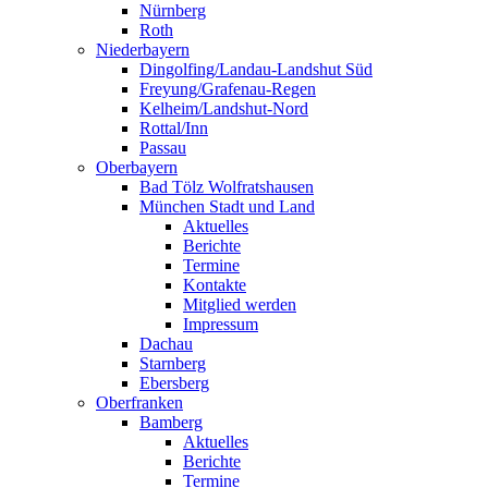
Nürnberg
Roth
Niederbayern
Dingolfing/Landau-Landshut Süd
Freyung/Grafenau-Regen
Kelheim/Landshut-Nord
Rottal/Inn
Passau
Oberbayern
Bad Tölz Wolfratshausen
München Stadt und Land
Aktuelles
Berichte
Termine
Kontakte
Mitglied werden
Impressum
Dachau
Starnberg
Ebersberg
Oberfranken
Bamberg
Aktuelles
Berichte
Termine