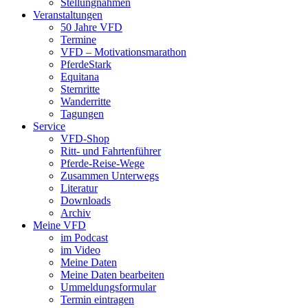
Stellungnahmen
Veranstaltungen
50 Jahre VFD
Termine
VFD – Motivationsmarathon
PferdeStark
Equitana
Sternritte
Wanderritte
Tagungen
Service
VFD-Shop
Ritt- und Fahrtenführer
Pferde-Reise-Wege
Zusammen Unterwegs
Literatur
Downloads
Archiv
Meine VFD
im Podcast
im Video
Meine Daten
Meine Daten bearbeiten
Ummeldungsformular
Termin eintragen