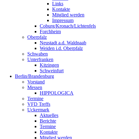
Links
Kontakte
Mitglied werden
Impressum
Coburg/Kronach/Lichtenfels
Forchheim
Oberpfalz
Neustadt a.d. Waldnaab
Weiden i.d. Oberpfalz
Schwaben
Unterfranken
Kitzingen
Schweinfurt
Berlin/Brandenburg
Vorstand
Messen
HIPPOLOGICA
Termine
VFD Treffs
Uckermark
Aktuelles
Berichte
Termine
Kontakte
Mitglied werden