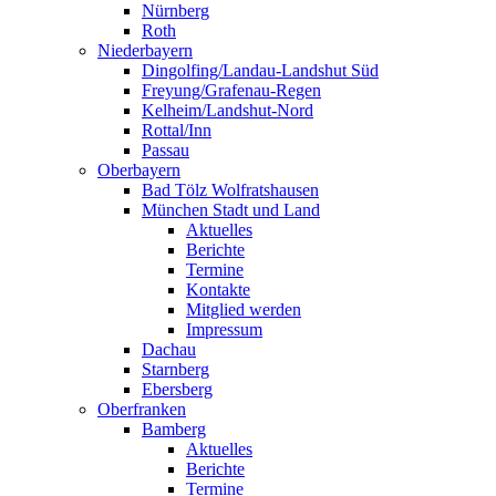
Nürnberg
Roth
Niederbayern
Dingolfing/Landau-Landshut Süd
Freyung/Grafenau-Regen
Kelheim/Landshut-Nord
Rottal/Inn
Passau
Oberbayern
Bad Tölz Wolfratshausen
München Stadt und Land
Aktuelles
Berichte
Termine
Kontakte
Mitglied werden
Impressum
Dachau
Starnberg
Ebersberg
Oberfranken
Bamberg
Aktuelles
Berichte
Termine