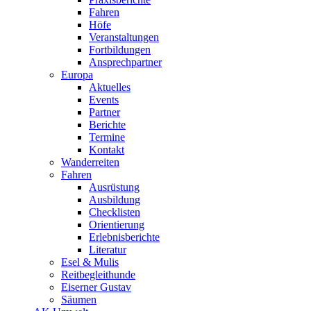
Fahren
Höfe
Veranstaltungen
Fortbildungen
Ansprechpartner
Europa
Aktuelles
Events
Partner
Berichte
Termine
Kontakt
Wanderreiten
Fahren
Ausrüstung
Ausbildung
Checklisten
Orientierung
Erlebnisberichte
Literatur
Esel & Mulis
Reitbegleithunde
Eiserner Gustav
Säumen