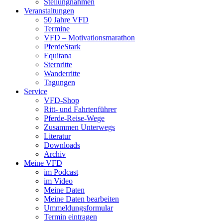
Stellungnahmen
Veranstaltungen
50 Jahre VFD
Termine
VFD – Motivationsmarathon
PferdeStark
Equitana
Sternritte
Wanderritte
Tagungen
Service
VFD-Shop
Ritt- und Fahrtenführer
Pferde-Reise-Wege
Zusammen Unterwegs
Literatur
Downloads
Archiv
Meine VFD
im Podcast
im Video
Meine Daten
Meine Daten bearbeiten
Ummeldungsformular
Termin eintragen